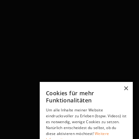
Weitere Artikel
×
Cookies für mehr
Funktionalitäten
Um alle Inhalte meiner Website
eindrucksvoller zu Erleben (bspw. Videos) ist
es notwendig, wenige Cookies zu setzen.
Natürlich entscheidest du selbst, ob du
diese aktivieren möchtest!
Weitere