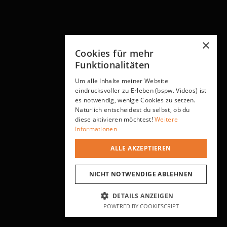
×
Cookies für mehr
Funktionalitäten
Um alle Inhalte meiner Website
eindrucksvoller zu Erleben (bspw. Videos) ist
es notwendig, wenige Cookies zu setzen.
Natürlich entscheidest du selbst, ob du
diese aktivieren möchtest!
Weitere
Informationen
ALLE AKZEPTIEREN
NICHT NOTWENDIGE ABLEHNEN
DETAILS ANZEIGEN
POWERED BY COOKIESCRIPT